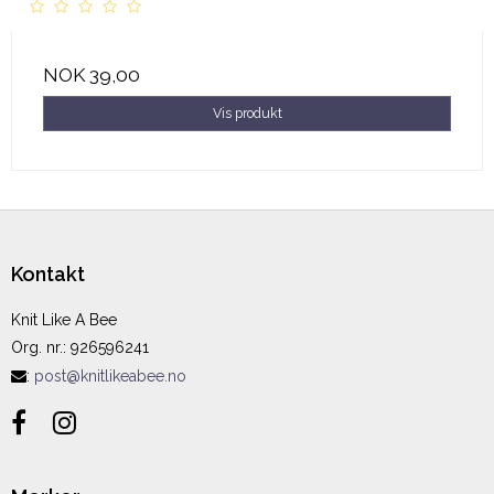
NOK 39,00
Vis produkt
Kontakt
Knit Like A Bee
Org. nr.
:
926596241
:
post@knitlikeabee.no