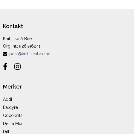
Kontakt
Knit Like A Bee
Org. nr.
:
926596241
:
post@knitlikeabee.no
Merker
Addi
Baldyre
Cocoknits
De La Mur
Dill