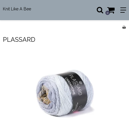
Knit Like A Bee
0
PLASSARD