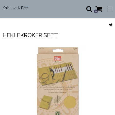
Knit Like A Bee
0
HEKLEKROKER SETT