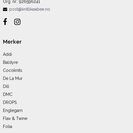
Org. nr.
:
926596241
:
post@knitlikeabee.no
Merker
Addi
Baldyre
Cocoknits
De La Mur
Dill
DMC
DROPS
Englegarn
Flax & Twine
Folia