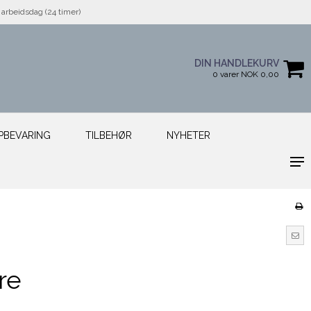
arbeidsdag (24 timer)
DIN HANDLEKURV
0 varer NOK 0,00
PBEVARING
TILBEHØR
NYHETER
re