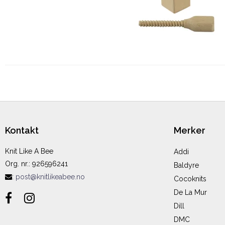
Kontakt
Merker
Knit Like A Bee
Addi
Org. nr.
:
926596241
Baldyre
:
post@knitlikeabee.no
Cocoknits
De La Mur
Dill
DMC