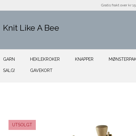
Gratis frakt over kr 1
Knit Like A Bee
GARN
HEKLEKROKER
KNAPPER
MØNSTERPA
SALG!
GAVEKORT
UTSOLGT