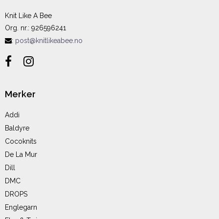
Knit Like A Bee
Org. nr.
:
926596241
:
post@knitlikeabee.no
Merker
Addi
Baldyre
Cocoknits
De La Mur
Dill
DMC
DROPS
Englegarn