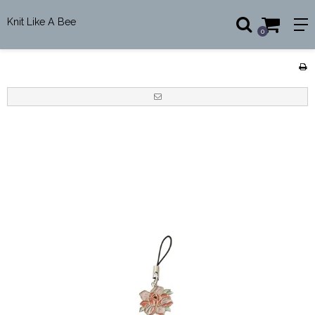
Knit Like A Bee
0