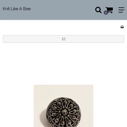
Knit Like A Bee
0