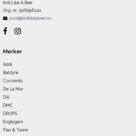
Knit Like A Bee
Org. nr.
:
926596241
:
post@knitlikeabee.no
Merker
Addi
Baldyre
Cocoknits
De La Mur
Dill
DMC
DROPS
Englegarn
Flax & Twine