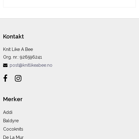
Kontakt
Knit Like A Bee
Org. nr.
:
926596241
:
post@knitlikeabee.no
Merker
Addi
Baldyre
Cocoknits
De La Mur